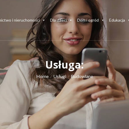
ictwo i nieruchomości
Dla dzieci
Dom i ogród
Edukacja
Usługa:
Home
Usługi
Budowlane