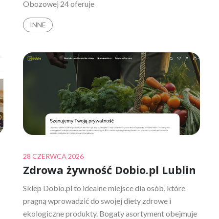
Obozowej 24 oferuje
INNE
Posted
28 CZERWCA 2026
Zdrowa żywność Dobio.pl Lublin
on
Sklep Dobio.pl to idealne miejsce dla osób, które
pragną wprowadzić do swojej diety zdrowe i
ekologiczne produkty. Bogaty asortyment obejmuje