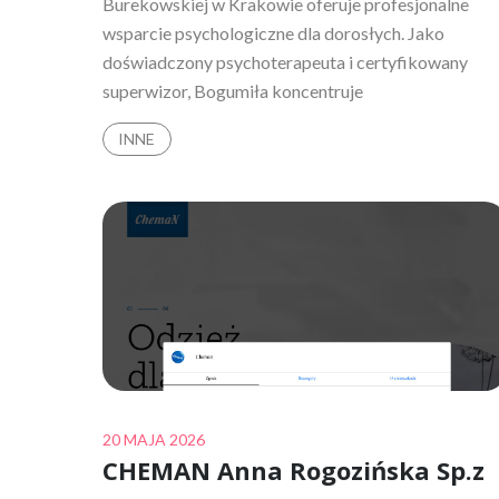
Burekowskiej w Krakowie oferuje profesjonalne
wsparcie psychologiczne dla dorosłych. Jako
doświadczony psychoterapeuta i certyfikowany
superwizor, Bogumiła koncentruje
INNE
Posted
20 MAJA 2026
CHEMAN Anna Rogozińska Sp.z
on