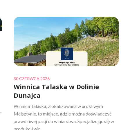
Posted
30 CZERWCA 2026
Winnica Talaska w Dolinie
on
Dunajca
Winnica Talaska, zlokalizowana w urokliwym
r
Melsztynie, to miejsce, gdzie można doświadczyć
prawdziwej pasji do winiarstwa. Specjalizując się w
produkcji win