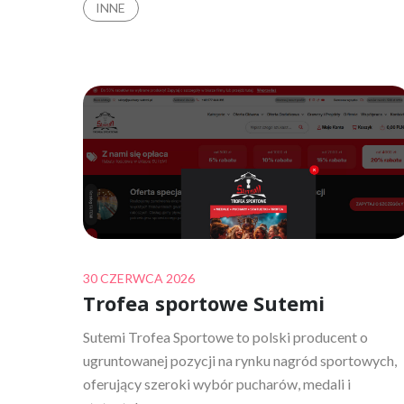
INNE
Posted
30 CZERWCA 2026
Trofea sportowe Sutemi
on
Sutemi Trofea Sportowe to polski producent o
ugruntowanej pozycji na rynku nagród sportowych,
oferujący szeroki wybór pucharów, medali i