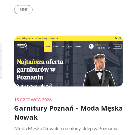
INNE
Posted
15 CZERWCA 2026
Garnitury Poznań – Moda Męska
on
Nowak
Moda Męska Nowak to ceniony sklep w Poznaniu,