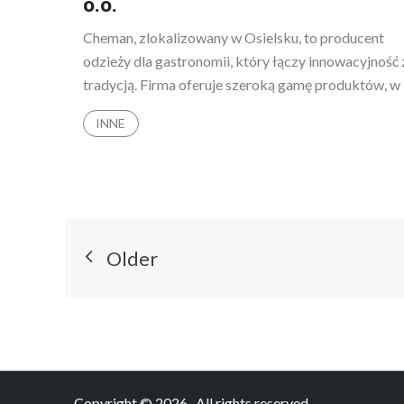
o.o.
Cheman, zlokalizowany w Osielsku, to producent
odzieży dla gastronomii, który łączy innowacyjność 
tradycją. Firma oferuje szeroką gamę produktów, w
INNE
Nawigacja
Older
po
wpisach
Copyright © 2026
. All rights reserved.