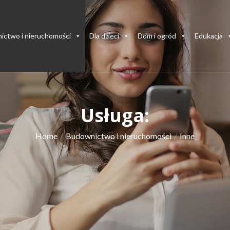
ictwo i nieruchomości
Dla dzieci
Dom i ogród
Edukacja
Usługa:
Home
Budownictwo i nieruchomości
Inne