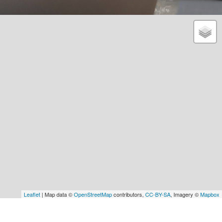
Leaflet
| Map data ©
OpenStreetMap
contributors,
CC-BY-SA
, Imagery ©
Mapbox