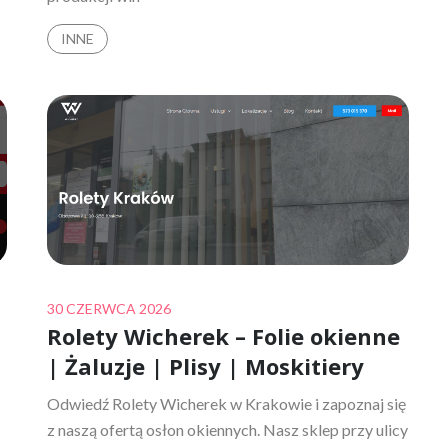
INNE
Posted
30 CZERWCA 2026
Rolety Wicherek – Folie okienne
on
| Żaluzje | Plisy | Moskitiery
Odwiedź Rolety Wicherek w Krakowie i zapoznaj się
z naszą ofertą osłon okiennych. Nasz sklep przy ulicy