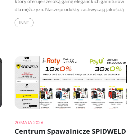
który oferuje szeroką gamę eleganckich garniturów
dla mężczyzn. Nasze produkty zachwycają jakością
INNE
Posted
20 MAJA 2026
Centrum Spawalnicze SPIDWELD
on