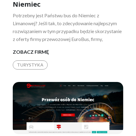
Niemiec
Potrzebny jest Państwu bus do Niemiec z
Limanowej? Jeśli tak, to zdecydowanie najlepszym
rozwiązaniem w tym przypadku będzie skorzystanie
z oferty firmy przewozowej EuroBus, firmy,
EUROBUS
ZOBACZ FIRMĘ
–
TURYSTYKA
PRZEWÓZ
OSÓB
DO
NIEMIEC