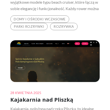
wyjątkowe modele typu beach cruiser, które łączą w
sobie elegancję i funkcjonalność. Każdy rower można
DOMY I OŚRODKI WCZASOWE
PARKI ROZRYWKI
ROZRYWKA
Posted
28 KWIETNIA 2025
Kajakarnia nad Pliszką
on
Kajakarnia, położona nad rzeką Pliszką, to idealne