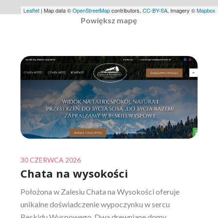
Leaflet
| Map data ©
OpenStreetMap
contributors,
CC-BY-SA
, Imagery ©
Mapbox
Powiększ mapę
Posted
30 CZERWCA 2026
Chata na wysokości
on
Położona w Zalesiu Chata na Wysokości oferuje
unikalne doświadczenie wypoczynku w sercu
Beskidu Wyspowego. Dwa drewniane domy,