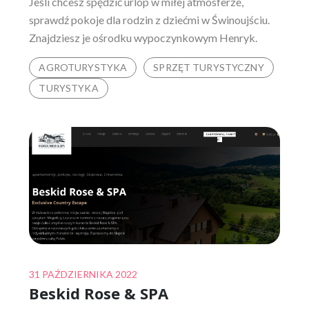
Jeśli chcesz spędzić urlop w miłej atmosferze,
sprawdź pokoje dla rodzin z dziećmi w Świnoujściu.
Znajdziesz je ośrodku wypoczynkowym Henryk.
AGROTURYSTYKA
SPRZĘT TURYSTYCZNY
TURYSTYKA
Posted
31 PAŹDZIERNIKA 2022
Beskid Rose & SPA
on