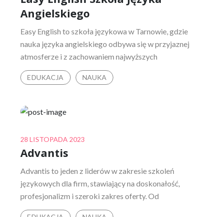
Angielskiego
Easy English to szkoła językowa w Tarnowie, gdzie
nauka języka angielskiego odbywa się w przyjaznej
atmosferze i z zachowaniem najwyższych
EDUKACJA
NAUKA
Posted
28 LISTOPADA 2023
Advantis
on
Advantis to jeden z liderów w zakresie szkoleń
językowych dla firm, stawiający na doskonałość,
profesjonalizm i szeroki zakres oferty. Od
EDUKACJA
NAUKA