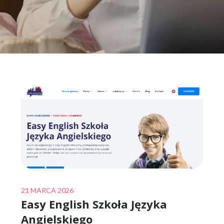
Posted
21 MARCA 2026
Easy English Szkoła Języka
on
Angielskiego