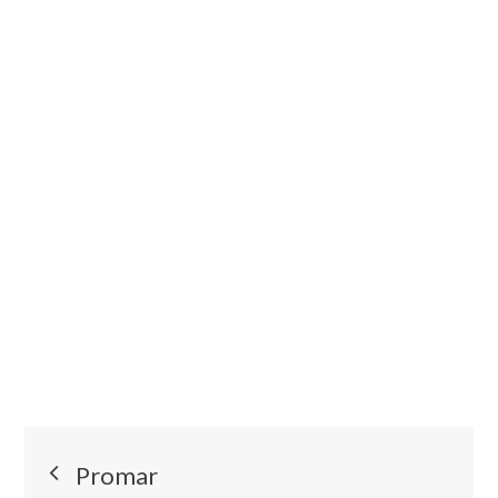
Nawigacja
Promar