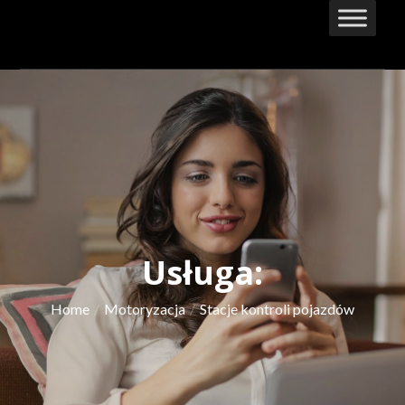
Skip
to
content
Usługa:
Home
Motoryzacja
Stacje kontroli pojazdów