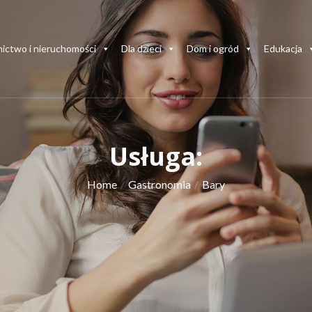
ictwo i nieruchomości
Dla dzieci
Dom i ogród
Edukacja
Usługa:
Home
Gastronomia
Bary