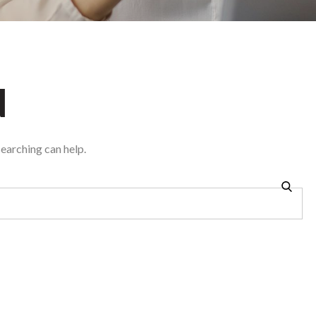
d
searching can help.
Searc