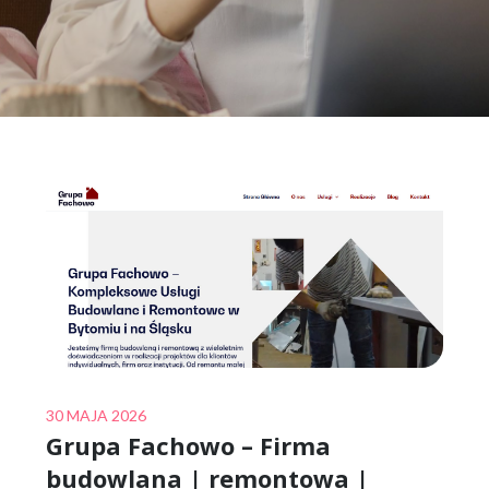
Posted
30 MAJA 2026
Grupa Fachowo – Firma
on
budowlana | remontowa |