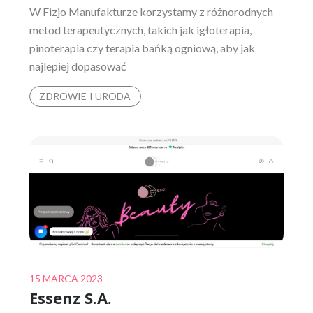
W Fizjo Manufakturze korzystamy z różnorodnych
metod terapeutycznych, takich jak igłoterapia,
pinoterapia czy terapia bańką ogniową, aby jak
najlepiej dopasować
ZDROWIE I URODA
Posted
15 MARCA 2023
Essenz S.A.
on