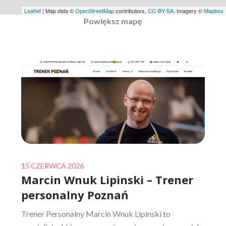
Leaflet
| Map data ©
OpenStreetMap
contributors,
CC-BY-SA
, Imagery ©
Mapbox
Powiększ mapę
Posted
15 CZERWCA 2026
Marcin Wnuk Lipinski – Trener
on
personalny Poznań
Trener Personalny Marcin Wnuk Lipinski to