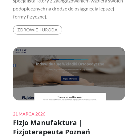
specjalista, który z zaangażowaniem wspiera swoich
podopiecznych na drodze do osiągnięcia lepszej
formy fizycznej.
ZDROWIE I URODA
Posted
21 MARCA 2026
Fizjo Manufaktura |
on
Fizjoterapeuta Poznań