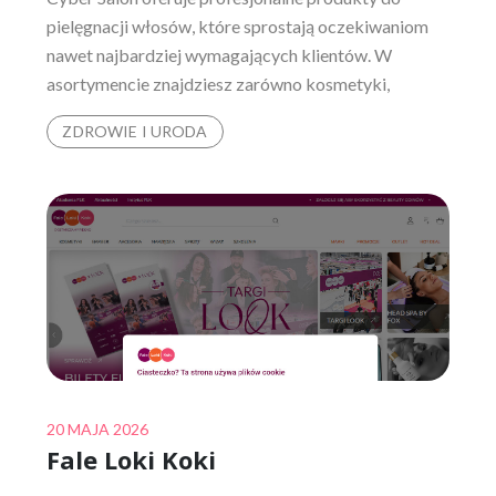
pielęgnacji włosów, które sprostają oczekiwaniom
nawet najbardziej wymagających klientów. W
asortymencie znajdziesz zarówno kosmetyki,
ZDROWIE I URODA
Posted
20 MAJA 2026
Fale Loki Koki
on