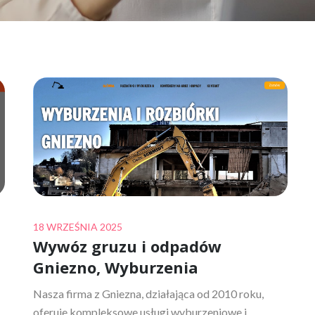
Posted
18 WRZEŚNIA 2025
Wywóz gruzu i odpadów
on
Gniezno, Wyburzenia
Nasza firma z Gniezna, działająca od 2010 roku,
oferuje kompleksowe usługi wyburzeniowe i