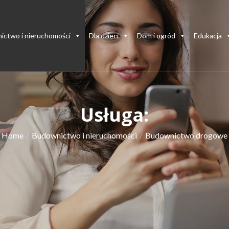
ictwo i nieruchomości
Dla dzieci
Dom i ogród
Edukacja
Usługa:
Home
Budownictwo i nieruchomości
Budownictwo drogowe