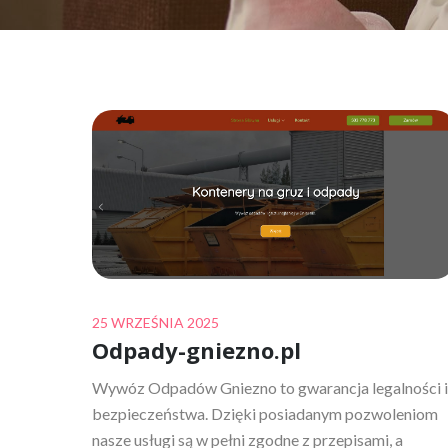
Posted
25 WRZEŚNIA 2025
Odpady-gniezno.pl
on
Wywóz Odpadów Gniezno to gwarancja legalności i
bezpieczeństwa. Dzięki posiadanym pozwoleniom
nasze usługi są w pełni zgodne z przepisami, a