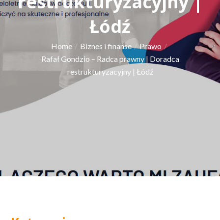
restrukturyzacyjny |
Łódź
Home
Biznes i finanse
Prawo
Rafał Gondzio – Radca prawny | Doradca
restrukturyzacyjny | Łódź