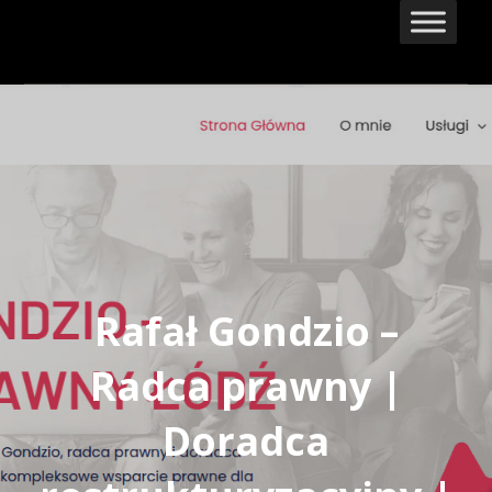
Skip
to
content
Rafał Gondzio –
Radca prawny |
Doradca