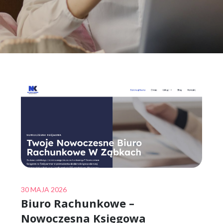
Posted
30 MAJA 2026
Biuro Rachunkowe –
on
Nowoczesna Księgowa