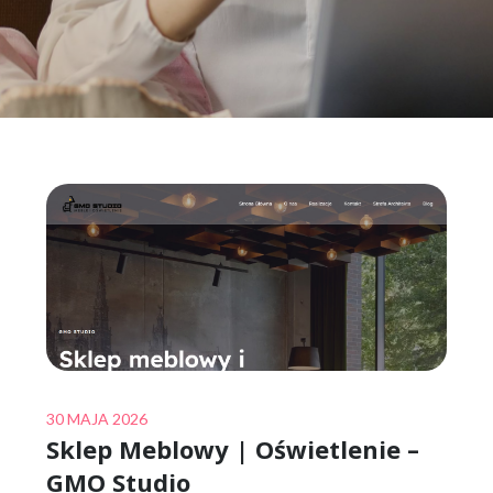
Posted
30 MAJA 2026
Sklep Meblowy | Oświetlenie –
on
GMO Studio