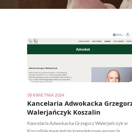
Posted
18 KWIETNIA 2024
Kancelaria Adwokacka Grzegor
on
Walerjańczyk Koszalin
Kancelaria Adwokacka Grzegorz Walerjańczyk w
Koszalinie gwarantuje kompleksowe wsparcie