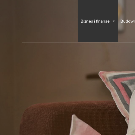
Skip
to
content
Biznes i finanse
Budown