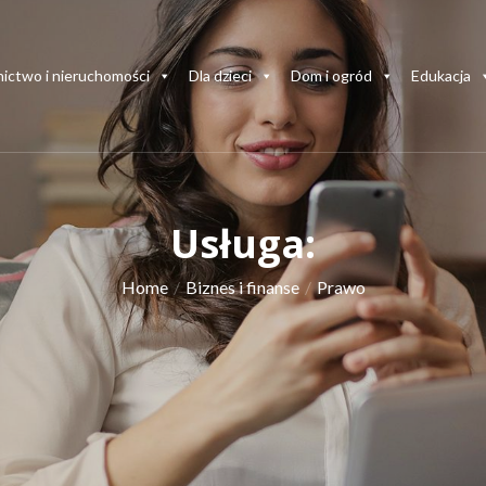
ictwo i nieruchomości
Dla dzieci
Dom i ogród
Edukacja
Usługa:
Home
Biznes i finanse
Prawo