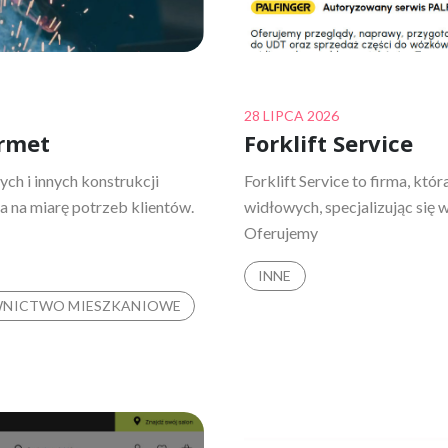
Posted
28 LIPCA 2026
armet
Forklift Service
on
h i innych konstrukcji
Forklift Service to firma, 
ia na miarę potrzeb klientów.
widłowych, specjalizując się 
Oferujemy
INNE
NICTWO MIESZKANIOWE