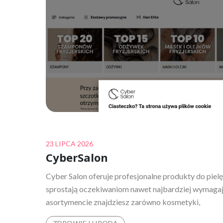
Posted
23 LIPCA 2026
CyberSalon
on
Cyber Salon oferuje profesjonalne produkty do piel
sprostają oczekiwaniom nawet najbardziej wymagaj
asortymencie znajdziesz zarówno kosmetyki,