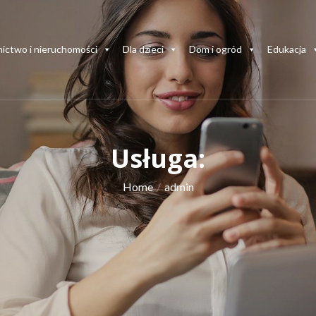
ictwo i nieruchomości
Dla dzieci
Dom i ogród
Edukacja
Usługa:
Home
admin