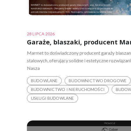
Posted
28 LIPCA 2026
Garaże, blaszaki, producent M
on
Marmet to doświadczony producent garaży blaszanyc
stalowych, oferujący solidne i estetyczne rozwiązan
Nasza
BUDOWLANE
BUDOWNICTWO DROGOWE
BUDOWNICTWO I NIERUCHOMOŚCI
BUDOW
USŁUGI BUDOWLANE