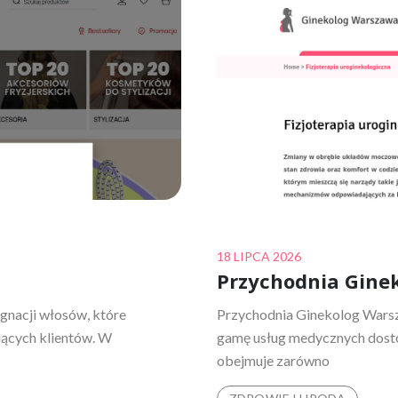
Posted
18 LIPCA 2026
Przychodnia Gine
on
ęgnacji włosów, które
Przychodnia Ginekolog Warsza
ących klientów. W
gamę usług medycznych dosto
obejmuje zarówno