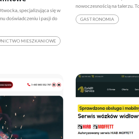
nowoczesnością na talerzu. To 
twocka, specjalizująca się w
u doświadczeniu i pasji do
GASTRONOMIA
NICTWO MIESZKANIOWE