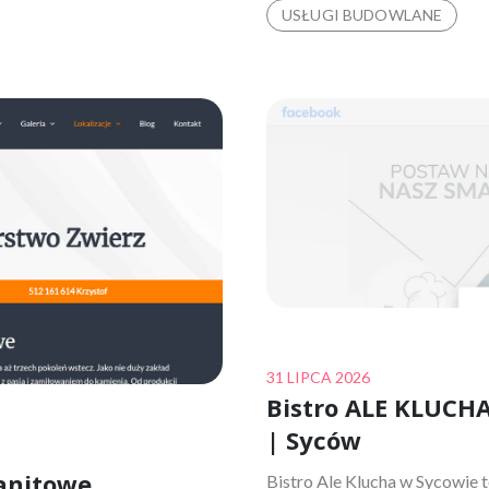
USŁUGI BUDOWLANE
Posted
31 LIPCA 2026
Bistro ALE KLUCHA
on
| Syców
anitowe
Bistro Ale Klucha w Sycowie t