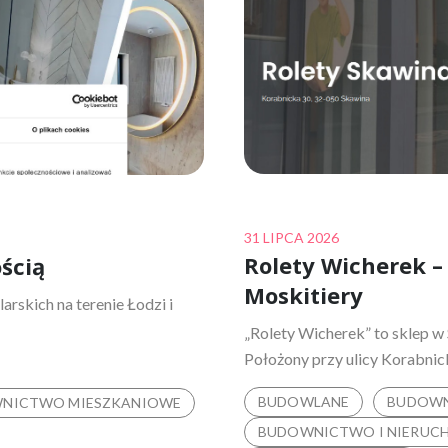
Posted
31 LIPCA 2026
Rolety Wicherek – 
ością
on
Moskitiery
larskich na terenie Łodzi i
„Rolety Wicherek” to sklep w 
Położony przy ulicy Korabnick
BUDOWLANE
BUDOW
NICTWO MIESZKANIOWE
BUDOWNICTWO I NIERUC