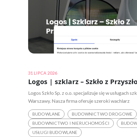
Posted
31 LIPCA 2026
Logos | szklarz – Szkło z Przyszł
on
Logos Szkło Sp. z o.o. specjalizuje się w usługach szk
Warszawy. Nasza firma oferuje szeroki wachlarz
BUDOWLANE
BUDOWNICTWO DROGOWE
BUDOWNICTWO I NIERUCHOMOŚCI
BUDOW
USŁUGI BUDOWLANE