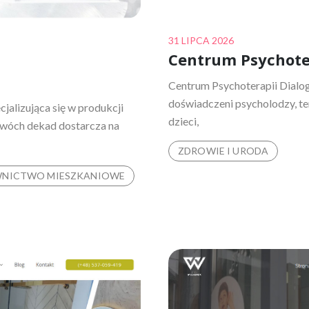
Posted
31 LIPCA 2026
Centrum Psychote
on
Centrum Psychoterapii Dialog
doświadczeni psycholodzy, tera
jalizująca się w produkcji
dzieci,
wóch dekad dostarcza na
ZDROWIE I URODA
NICTWO MIESZKANIOWE