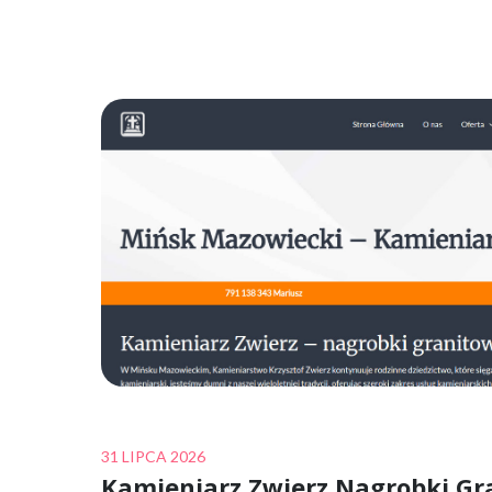
Posted
31 LIPCA 2026
Kamieniarz Zwierz Nagrobki Gr
on