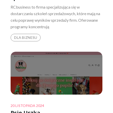
RCbusiness to firma specjalizująca się w
dostarczaniu szkoleń sprzedażowych, które mają na
celu poprawę wyników sprzedaży firm. Oferowane
programy koncentrują
DLA BIZNESU
Posted
20 LISTOPADA 2024
Psie Uszka
on