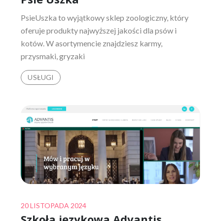
PsieUszka to wyjątkowy sklep zoologiczny, który
oferuje produkty najwyższej jakości dla psów i
kotów. W asortymencie znajdziesz karmy,
przysmaki, gryzaki
USŁUGI
Posted
20 LISTOPADA 2024
Szkoła językowa Advantis
on