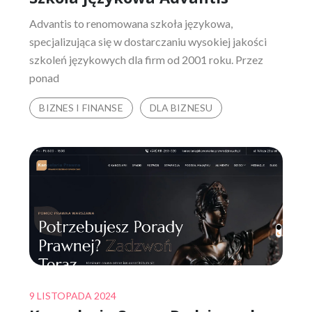
Advantis to renomowana szkoła językowa,
specjalizująca się w dostarczaniu wysokiej jakości
szkoleń językowych dla firm od 2001 roku. Przez
ponad
BIZNES I FINANSE
DLA BIZNESU
Posted
9 LISTOPADA 2024