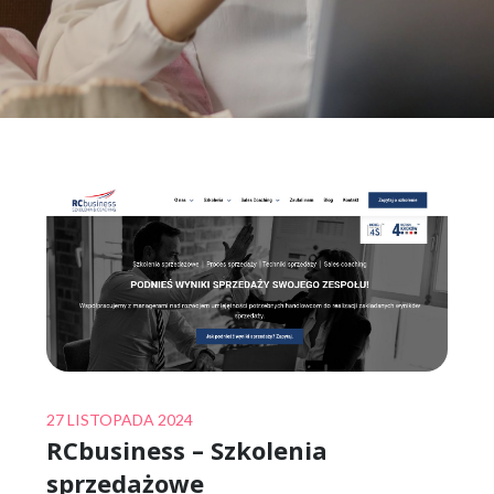
Posted
27 LISTOPADA 2024
RCbusiness – Szkolenia
on
sprzedażowe