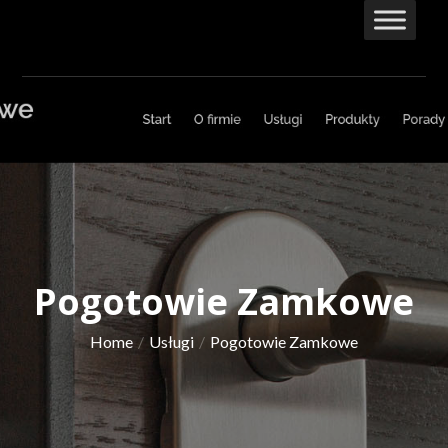
Skip
to
content
Pogotowie Zamkowe
Home
Usługi
Pogotowie Zamkowe