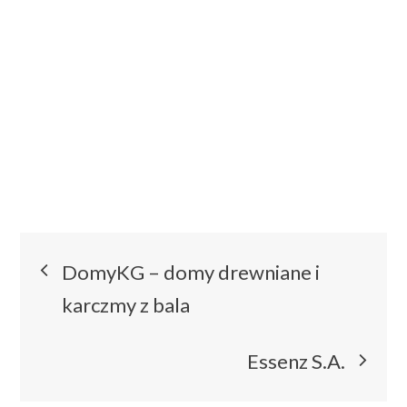
Nawigacja
DomyKG – domy drewniane i
wpisu
karczmy z bala
Essenz S.A.