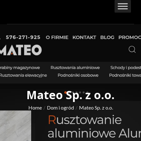
Skip
to
content
Mateo Sp. z o.o.
Home
Dom i ogród
Mateo Sp. z o.o.