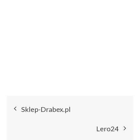
Nawigacja
Sklep-Drabex.pl
wpisu
Lero24