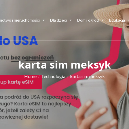
ictwo i nieruchomości
Dla dzieci
Dom i ogród
Edukacja
karta sim meksyk
Home
Technologia
karta sim meksyk