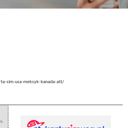
arta-sim-usa-meksyk-kanada-att/
a
,