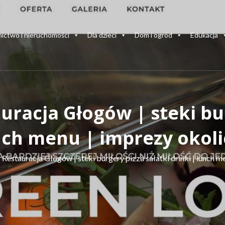
ictwo i nieruchomości
Dla dzieci
Dom i ogród
Edukacja
uracja Głogów | steki bu
unch menu | imprezy okol
 Restauracja Głogów | steki burgery pizza sałatki drinki | lunch 