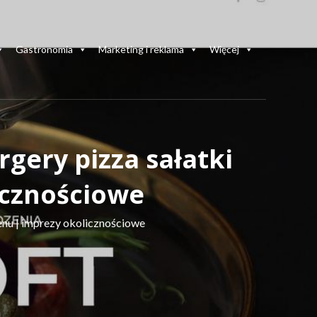
Gastronomia
Marketing i reklama
Więcej
rgery pizza sałatki
icznościowe
menu | imprezy okolicznościowe