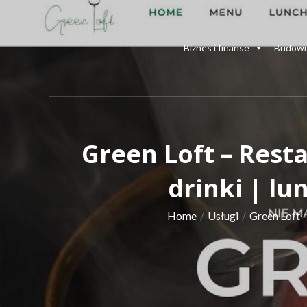
Skip
to
content
Biznes i finanse
Budown
Green Loft – Resta
drinki | l
Home
Usługi
Green Loft –