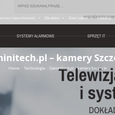
ictwo i nieruchomości
Dla dzieci
Dom i ogród
Edukacja
initech.pl – kamery Szcz
Home
Technologia
Geminitech.pl – kamery Szczecin