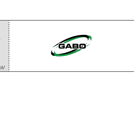
,
pl/