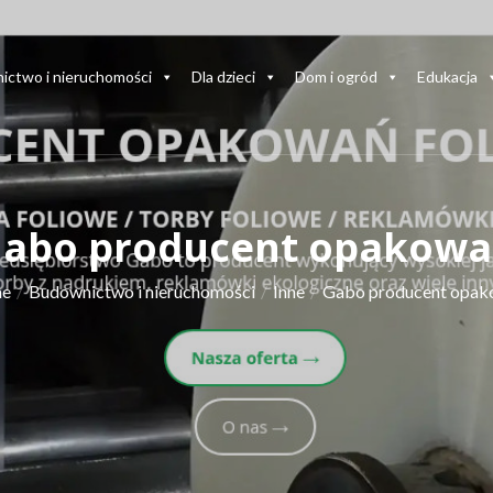
ictwo i nieruchomości
Dla dzieci
Dom i ogród
Edukacja
abo producent opakow
e
Budownictwo i nieruchomości
Inne
Gabo producent opa