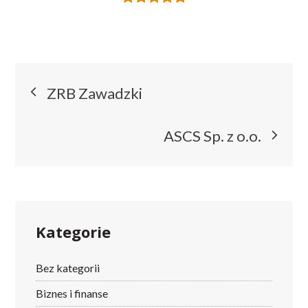
Nawigacja
ZRB Zawadzki
wpisu
ASCS Sp. z o.o.
Kategorie
Bez kategorii
Biznes i finanse