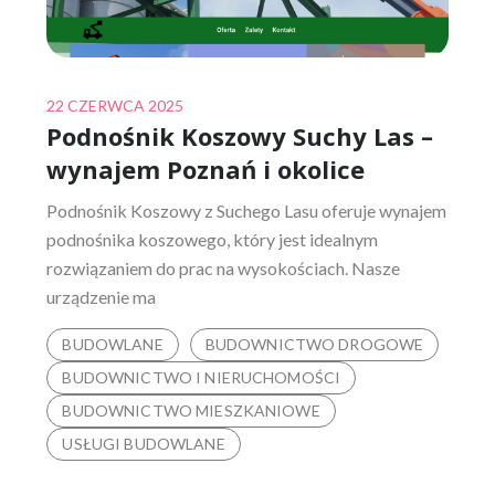
Posted
22 CZERWCA 2025
Podnośnik Koszowy Suchy Las –
on
wynajem Poznań i okolice
Podnośnik Koszowy z Suchego Lasu oferuje wynajem
podnośnika koszowego, który jest idealnym
rozwiązaniem do prac na wysokościach. Nasze
urządzenie ma
BUDOWLANE
BUDOWNICTWO DROGOWE
BUDOWNICTWO I NIERUCHOMOŚCI
BUDOWNICTWO MIESZKANIOWE
USŁUGI BUDOWLANE